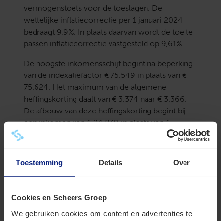
vermogenstoets voor de toeslagen. De
wettelijke inflatiecorrectie per 1 januari 2024
bedraagt 9,9%. In plaats daarvan wordt de toe te
passen inflatiecorrectie vastgesteld op 9,61%.
De hoogste inkomensschijf begint na beperking
van de indexatiefactor € 75.549 in plaats van €
75.624. Het maximum van de algemene
heffingskorting daalt van € 3.374 naar € 3.366.
De afbouw van deze heffingskorting begint bij
een inkomen van € 24.839 in plaats van €
24.904. De maximale arbeidskorting daalt door
de ingreep van € 5.553 naar € 5.538. De
arbeidskorting daalt vanaf een inkomen van €
Toestemming
Details
Over
39.939 in plaats van € 39.898.
Ook de grenzen voor de
Cookies en Scheers Groep
kleinschaligheidsinvesteringsaftrek, de
We gebruiken cookies om content en advertenties te
maximumbedragen voor de vrijstellingen van