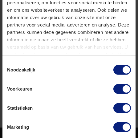
personaliseren, om functies voor social media te bieden
groen beleggen en van contant geld, de aanslag-
en om ons websiteverkeer te analyseren. Ook delen we
en teruggavedrempel, de hoogste grens van de
informatie over uw gebruik van onze site met onze
eigenwoningwaarde voor het
partners voor social media, adverteren en analyse. Deze
eigenwoningforfait en de drempelbedragen voor
partners kunnen deze gegevens combineren met andere
de beschikking rendementsgrondslag worden
informatie die u aan ze heeft verstrekt of die ze hebben
met de verlaagde factor geïndexeerd.
verzameld op basis van uw gebruik van hun services. U
In deze nota van wijziging wordt ook de
gaat akkoord met onze cookies als u onze website blijft
voorkoming van economisch dubbele belasting
gebruiken.
Toestemmingsselectie
tussen de aanvullende maatregel voor
Noodzakelijk
gecontroleerde buitenlandse entiteiten in de
vennootschapsbelasting (de aanvullende CFC-
Voorkeuren
maatregel) en de kwalificerende binnenlandse
bijheffing in het wetsvoorstel Wet
minimumbelasting 2024 geregeld.
Statistieken
Marketing