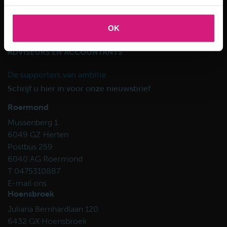
OK
Schrijf u hier in voor onze nieuwsbrief
Roermond
Mussenberg 1
6049 GZ Herten
Postbus 259
6040 AG Roermond
T 0475310887
E-mail ons
Hoensbroek
Juliana Bernhardlaan 120
6432 GX Hoensbroek