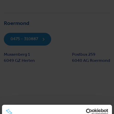
Roermond
0475 - 310887
Mussenberg 1
Postbus 259
6049 GZ Herten
6040 AG Roermond