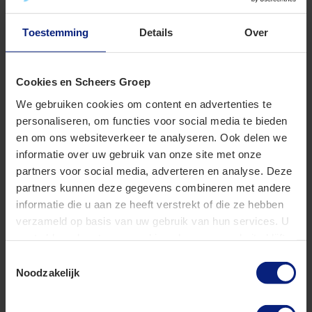
Toestemming
Details
Over
Cookies en Scheers Groep
We gebruiken cookies om content en advertenties te
personaliseren, om functies voor social media te bieden
en om ons websiteverkeer te analyseren. Ook delen we
informatie over uw gebruik van onze site met onze
partners voor social media, adverteren en analyse. Deze
partners kunnen deze gegevens combineren met andere
informatie die u aan ze heeft verstrekt of die ze hebben
Hoensbroek
verzameld op basis van uw gebruik van hun services. U
gaat akkoord met onze cookies als u onze website blijft
gebruiken.
045 – 5750247
Toestemmingsselectie
Noodzakelijk
Juliana Bernhardlaan 120