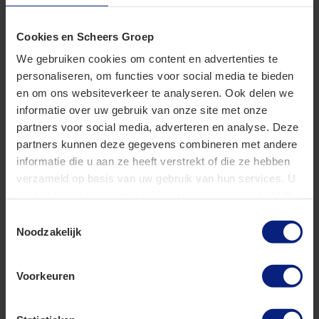
voor onze rekening.
Cookies en Scheers Groep
Wij verzorgen ook direct al uw aangiften en indien van
toepassing, de loonadministratie.Wilt u meer informatie of
We gebruiken cookies om content en advertenties te
wilt u dat we de overstap direct in gang zetten, vul dan
personaliseren, om functies voor social media te bieden
onderstaand contactformulier in en stuur dit naar ons op.
en om ons websiteverkeer te analyseren. Ook delen we
We nemen dan zo snel mogelijk contact met u op.
informatie over uw gebruik van onze site met onze
partners voor social media, adverteren en analyse. Deze
partners kunnen deze gegevens combineren met andere
Leave
Naam
informatie die u aan ze heeft verstrekt of die ze hebben
this
verzameld op basis van uw gebruik van hun services. U
field
gaat akkoord met onze cookies als u onze website blijft
blank
gebruiken.
Toestemmingsselectie
Email
Noodzakelijk
Voorkeuren
Telefoonnummer