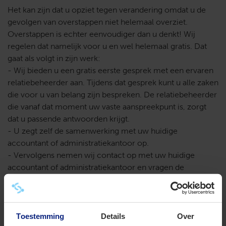
Het kan zijn dat u opziet tegen verandering omdat u de
gevolgen van overstappen niet helemaal overziet.
Overstappen is echter eenvoudiger dan u denkt! Wij
regelen dat namelijk voor u en wel helemaal gratis. Dat
gaat als volgt in zijn werk:
- Wij bieden u een gratis eerste gesprek met een ervaren
relatiebeheerder aan. Tijdens dat gesprek kunt u alle zaken
die voor u van belang zijn bespreken. De relatiebeheerder
die vanaf dat moment uw vaste aanspreekpunt is, zorgt
dat u passende antwoorden krijgt.
- U zegt zelf de samenwerking met uw huidige
accountant of administratiekantoor op.
- Vervolgens nemen wij contact op met uw huidige
accountant of administratiekantoor en vragen de
benodigde stukken en specificaties op.
Uw huidige accountant of administratiekantoor is
Toestemming
Details
Over
verplicht aan de overstap mee te werken. De kosten zijn