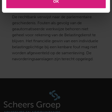
OK
Systeemrisico's niet voor rekening
samenleving
De rechtbank verwijst naar de parlementaire
geschiedenis. Fouten als gevolg van de
geautomatiseerde werkwijze behoren niet
geheel voor rekening van de Belastingdienst te
blijven. Het financiële gewin van een individuele
belastingplichtige bij een kenbare fout mag niet
worden afgewenteld op de samenleving. De
navorderingsaanslagen zijn terecht opgelegd.