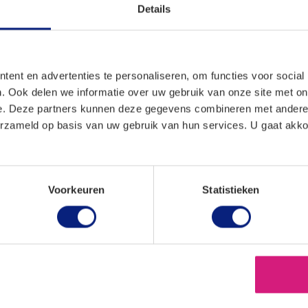
Details
de verkoop- en de aankoopprijs. Gebruikte goederen zijn roere
worden gebruikt, eventueel na herstelling.
van Justitie EU zijn sloopauto’s, die worden verkocht voor ond
ent en advertenties te personaliseren, om functies voor social
og niet zijn gedemonteerd, gebruikte goederen. Dat betekent 
. Ook delen we informatie over uw gebruik van onze site met on
aarop kan worden toegepast. Voorwaarde is dat de wrakken o
e. Deze partners kunnen deze gegevens combineren met andere i
nnen worden hergebruikt. Deze onderdelen moeten hun origin
erzameld op basis van uw gebruik van hun services. U gaat akk
hebben behouden. Volgens het Hof van Justitie EU is verder vere
zijn verkocht om te worden vernietigd of om tot een ander vo
d. In dat geval zou een eind zijn gekomen aan de economis
Voorkeuren
Statistieken
rest heeft het Hof van Justitie EU geoordeeld dat voor toepass
et nodig is dat het gekochte en het verkochte goed identiek zij
p van onderdelen uit een sloopauto.
lastingdienst had toepassing van de margeregeling geweigerd
t te herstellen waren en daarom niet als gebruikte goederen