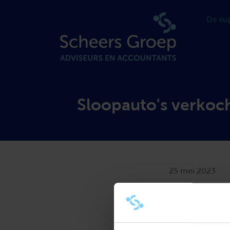
Sloopauto's verkoc
25 mei 2023
Ondernemers, di
omzetbelasting 
belastingplicht
leverancier. De