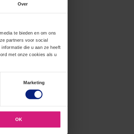
Over
nde zaken, die
erdelen terwijl
 media te bieden en om ons
dat de
ze partners voor social
nderdelen
nformatie die u aan ze heeft
ele
oord met onze cookies als u
ist dat de
orwerp te
che cyclus van
Marketing
ing van de
n. Dat arrest
, omdat de
OK
 konden worden