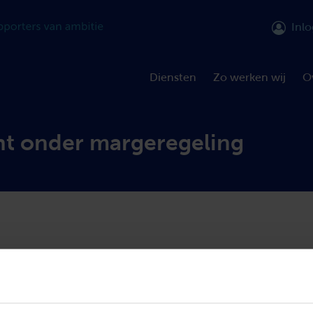
Inl
Diensten
Zo werken wij
O
ht onder margeregeling
e gebruikte goederen verkopen, kunnen de margeregeling vo
toepassen. Voorwaarde is dat de goederen worden ingekocht v
ige voor de omzetbelasting of onder toepassing van de margere
 omzetbelasting wordt bij toepassing van de margeregeling ber