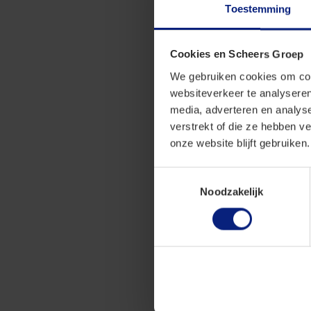
Toestemming
verschil tussen 
opnieuw kunnen 
Cookies en Scheers Groep
Volgens het Hof 
We gebruiken cookies om cont
de onderdelen n
websiteverkeer te analyseren
margeregeling d
media, adverteren en analys
bevatten die ku
verstrekt of die ze hebben v
functionaliteit 
onze website blijft gebruiken.
voertuigen niet 
worden omgevorm
Toestemmingsselectie
de voertuigen.
Noodzakelijk
In een eerder ar
margeregeling ni
betrof de verkoo
De Belgische Be
autowrakken nie
aangemerkt.