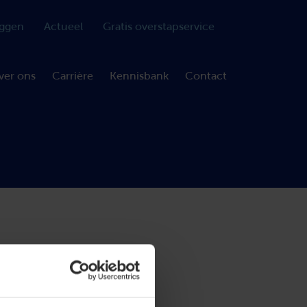
oggen
Actueel
Gratis overstapservice
ver ons
Carrière
Kennisbank
Contact
or de
an een niet-
geling door de
ekend over het