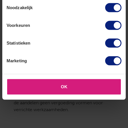
voor zijn verarming. Een causaal verband tussen
Toestemmingsselectie
voordeel en dienstbetrekking betekent nog niet
Noodzakelijk
dat de werkgever dit voordeel heeft verstrekt.
Uit het getuigenverhoor blijkt dat de schenker de
Voorkeuren
aandelen uit eigen beweging schonk, vanuit zijn
diepgewortelde wens dat de onderneming haar
karakter zou behouden. De schenker had daarbij
Statistieken
vooral zijn aandeelhouderspet op, niet zijn
werkgeverspet. Bovendien kreeg de werknemer
Marketing
de aandelen niet vrij in handen: hij moet ze
doorgeven aan zijn opvolgers. De
doorgeefverplichting benadrukt hier dat de
continuïteit van de onderneming vooropstaat,
OK
niet de beloning van de werknemer. Van loon
van derden of fooien is evenmin sprake, omdat
de aandelen geen vergoeding vormen voor
verrichte werkzaamheden.