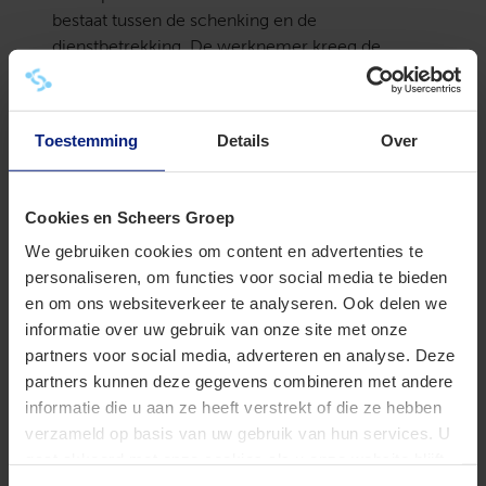
bestaat tussen de schenking en de
dienstbetrekking. De werknemer kreeg de
aandelen omdat hij zich als werknemer had
bewezen. Zonder die dienstbetrekking had hij de
aandelen nooit gekregen. Bovendien ontbreekt
Toestemming
Details
Over
een familieband of andere persoonlijke relatie
met de schenker. De werknemer betoogt dat
sprake is van een reële bedrijfsopvolging. De
Cookies en Scheers Groep
schenker wilde de continuïteit van de
We gebruiken cookies om content en advertenties te
onderneming waarborgen en voorkomen dat
personaliseren, om functies voor social media te bieden
het bedrijf ten prooi zou vallen aan grotere
en om ons websiteverkeer te analyseren. Ook delen we
spelers.
informatie over uw gebruik van onze site met onze
Causaal verband is niet genoeg
partners voor social media, adverteren en analyse. Deze
partners kunnen deze gegevens combineren met andere
De rechtbank stelt voorop dat de aandelen
informatie die u aan ze heeft verstrekt of die ze hebben
behoorden tot het privévermogen van de
verzameld op basis van uw gebruik van hun services. U
schenker en niet tot het vermogen van de
gaat akkoord met onze cookies als u onze website blijft
werkgever. De schenker is niet gecompenseerd
gebruiken.