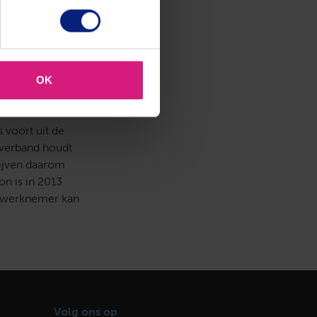
rente die de
750.000. Het hof
keringen) belast
ert daarom als
OK
 voort uit de
 verband houdt
lijven daarom
on is in 2013
De werknemer kan
Volg ons op