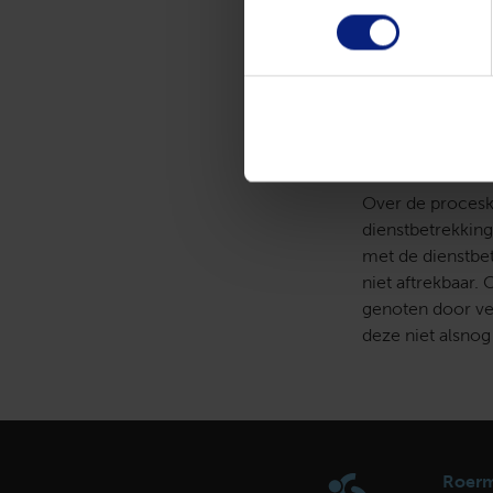
daarover belasti
werknemer nu moe
noemt het twee k
is, moet de ande
negatief loon.
Proceskosten 
Over de procesko
dienstbetrekkin
met de dienstbet
niet aftrekbaar.
genoten door ver
deze niet alsnog
Roer