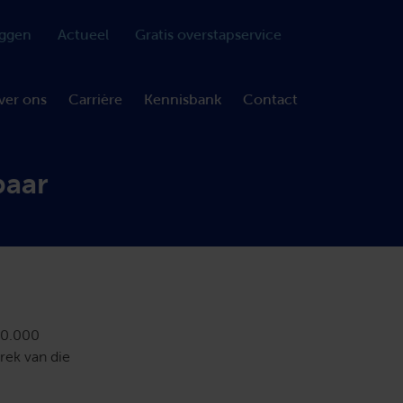
oggen
Actueel
Gratis overstapservice
ver ons
Carrière
Kennisbank
Contact
baar
50.000
trek van die