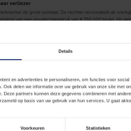
aar verliezer
 werknemer de grote winnaar. De rechter veroordeelt de werkg
etaling van een gouden handdruk van € 750.000 bruto. Hij geb
ling en stort het bedrag onbelast in zijn eigen bv. Daar kan het 
 met pensioen gaat. De werkgever vecht door. Na hoger beroep
 in 2013 het oordeel. De werknemer krijgt nul euro. Hij moet 
terugbetalen, plus zes jaar wettelijke rente. Die loopt op tot 
Details
sten van ruim € 40.000 komen voor zijn rekening.
maakt het complex
eft nog recht op achterstallig loon van € 641.000 bruto. De
ent en advertenties te personaliseren, om functies voor social
oonheffing op in en verrekent het nettobedrag van € 312.000 
. Ook delen we informatie over uw gebruik van onze site met on
rplichting. In september 2015 betaalt de werknemer het restan
e. Deze partners kunnen deze gegevens combineren met andere i
t als negatief loon in zijn aangifte op. De inspecteur corrigeert 
erzameld op basis van uw gebruik van hun services. U gaat akk
de inspecteur grotendeels gelijk, maar het hof denkt hier ander
an dezelfde medaille
t principieel. Stamrechtuitkeringen zijn belast loon, inclusief
Voorkeuren
Statistieken
dt behaald. Als de werknemer straks uitkeringen zou ontvangen,