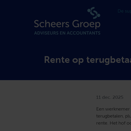
Rente op terugbeta
11 dec. 2025
Een werknemer m
terugbetalen, pl
rente. Het hof oo