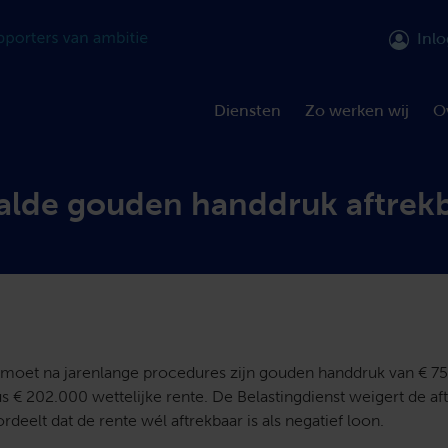
Inl
Diensten
Zo werken wij
O
alde gouden handdruk aftrek
oet na jarenlange procedures zijn gouden handdruk van € 7
us € 202.000 wettelijke rente. De Belastingdienst weigert de af
rdeelt dat de rente wél aftrekbaar is als negatief loon.