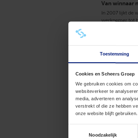
Van winnaar n
In 2007 lijkt de
werknemer tot b
stamrechtvrijstel
renderen tot hij
verwijzing volgt
gouden handdruk 
Toestemming
Ook de procesko
Verrekening 
Cookies en Scheers Groep
De werknemer he
We gebruiken cookies om cont
hier € 329.000 l
websiteverkeer te analyseren
terugbetalingsve
media, adverteren en analys
ton. Hij neemt di
verstrekt of die ze hebben v
rechtbank geeft 
onze website blijft gebruiken.
Twee kanten v
Toestemmingsselectie
Het hof redeneer
Noodzakelijk
dat in de bv wor