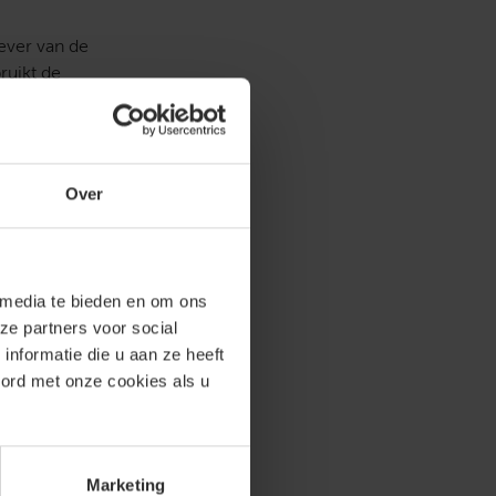
ever van de
ruikt de
geld belastingvrij
, cassatie en
de ontvangen
ruim twee ton.
Over
 werkgever houdt
 media te bieden en om ons
in 2013 met de
ze partners voor social
t van bijna zeven
nformatie die u aan ze heeft
dit. De
oord met onze cookies als u
s over.
 het rendement
Marketing
 betaalt hij