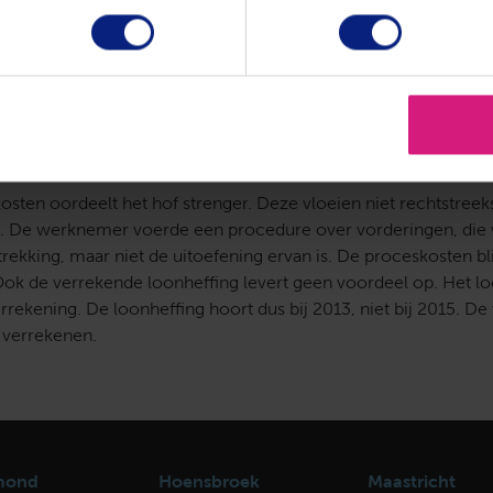
ng. Die uitkeringen bevatten ook het rendement. De wettelijke 
t betalen, is feitelijk hetzelfde rendement over dezelfde € 
anten van dezelfde medaille. Als de ene kant (toekomstige uit
re kant (betaalde rente) ook aftrekbaar zijn. De rente kwalifice
niet aftrekbaar
sten oordeelt het hof strenger. Deze vloeien niet rechtstreeks
g. De werknemer voerde een procedure over vorderingen, die
rekking, maar niet de uitoefening ervan is. De proceskosten b
 Ook de verrekende loonheffing levert geen voordeel op. Het lo
rekening. De loonheffing hoort dus bij 2013, niet bij 2015. 
 verrekenen.
mond
Hoensbroek
Maastricht