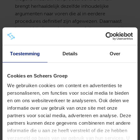
brengt herhaaldelijk dezelfde inhoudelijke
argumenten naar voren die al in eerdere
procedures definitief zijn afgewezen. Daarnaast
baseert hij zijn vorderingen op feiten waarvan hij
wist, of had moeten weten, dat deze juridisch
onjuist zijn.
Toestemming
Details
Over
De rechter weegt mee dat de man zijn
processtukken naar eigen zeggen heeft
opgesteld met behulp van een AI-instrument.
Cookies en Scheers Groep
Het zonder meer gebruiken van ondermaatse,
We gebruiken cookies om content en advertenties te
door AI geproduceerde processtukken draagt
personaliseren, om functies voor social media te bieden
volgens de rechter bij aan het misbruik van
en om ons websiteverkeer te analyseren. Ook delen we
procesrecht. Die processtukken bevatten
informatie over uw gebruik van onze site met onze
verschillende onbegrijpelijke verwijzingen naar
partners voor social media, adverteren en analyse. Deze
wetsartikelen en juridische onjuistheden. De
partners kunnen deze gegevens combineren met andere
rechter rekent het de man aan dat hij de door AI
informatie die u aan ze heeft verstrekt of die ze hebben
geproduceerde stukken niet goed naleest en de
verzameld op basis van uw gebruik van hun services. U
juridische relevantie en juistheid ervan niet laat