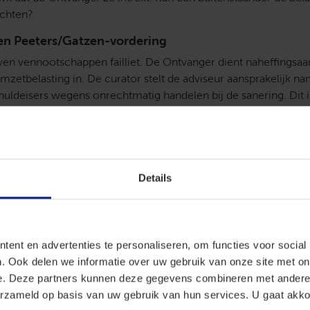
echten?
 en Peeters/Gatzen-vordering
ven vennootschappen failliet. De Ontvanger dient naheffingsaa
mzetbelasting in. De curator stelt de adviseur aansprakelijk n
huldeisers wegens onrechtmatig handelen bij de sanering. Dit 
vordering: de curator vordert niet namens de boedel, maar na
amenlijk. Het hof wijst de vordering toe en veroordeelt de advi
g. De Hoge Raad verwerpt het cassatieberoep.
stratie duikt op
Details
t de adviseur administratie in handen waaruit zou blijken dat de
 helemaal geen omzetbelastingschulden hadden. Hij probeert 
 De Hoge Raad vernietigt de afwijzing van dat verzoek en wijst
ikken de adviseur en de curator. Maar daarmee is de kous niet a
ent en advertenties te personaliseren, om functies voor social
ntvanger de belastingaanslagen intrekt.
. Ook delen we informatie over uw gebruik van onze site met on
e. Deze partners kunnen deze gegevens combineren met andere i
ent kleine fout
erzameld op basis van uw gebruik van hun services. U gaat akk
gt de Ontvanger de belastingaanslagen te toetsen op materiël