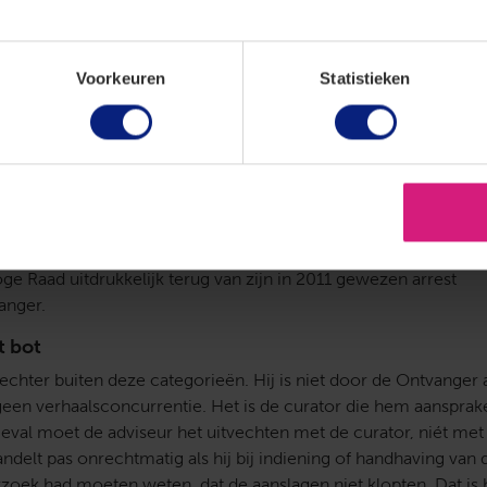
. De Ontvanger erkent dat een bedrag van € 14.006 ten onrecht
wijst het verzoek voor het overige af. De aanslagen zijn volge
uist. De adviseur stapt naar de burgerlijke rechter en eist intr
Voorkeuren
Statistieken
g. De rechtbank en het hof wijzen de vorderingen af.
j verhaalsconcurrentie
 de regels op een rij. Als de Ontvanger iemand aansprakelijk s
van een ander, mag die persoon de juistheid van de schuld bij d
. Nieuw is dat dit ook geldt bij verhaalsconcurrentie, de situat
n andere schuldeiser beide verhaal zoeken op dezelfde schuld
e Raad uitdrukkelijk terug van zijn in 2011 gewezen arrest
anger.
t bot
 echter buiten deze categorieën. Hij is niet door de Ontvanger 
 geen verhaalsconcurrentie. Het is de curator die hem aansprake
 geval moet de adviseur het uitvechten met de curator, niét me
delt pas onrechtmatig als hij bij indiening of handhaving van 
rzoek had moeten weten, dat de aanslagen niet klopten. Dat is h