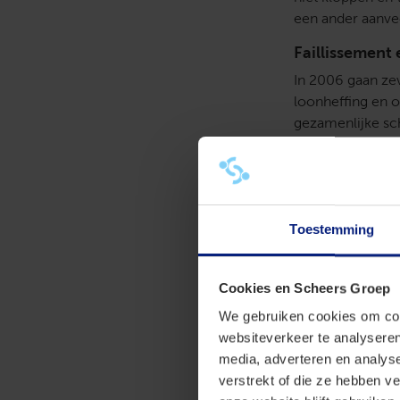
een ander aanv
Faillissement
In 2006 gaan ze
loonheffing en o
gezamenlijke sc
Peeters/Gatzen-
schuldeisers gez
schadevergoedin
Nieuwe admini
Toestemming
Jaren later krijg
vennootschappen
Cookies en Scheers Groep
laten herroepen.
Uiteindelijk sch
We gebruiken cookies om cont
wil ook dat de O
websiteverkeer te analyseren
media, adverteren en analys
Ontvanger erk
verstrekt of die ze hebben v
De adviseur vraa