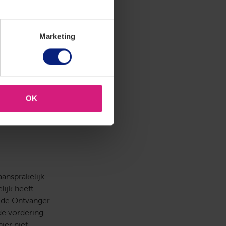
e niet is
ns hem niet
ekking plus
Marketing
telt voor de
e burgerlijke
OK
ie waarin de
enaar. Op dit
aansprakelijk
lijk heeft
t de Ontvanger.
de vordering
ier niet