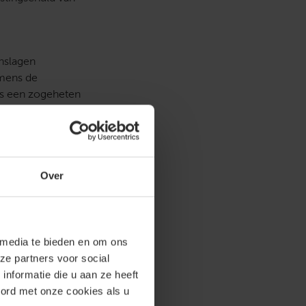
nslagen
amens de
is een zogeheten
mens alle
seur tot
Over
het arrest te
 de zaak terug.
f. De adviseur
 media te bieden en om ons
ze partners voor social
nformatie die u aan ze heeft
oord met onze cookies als u
e