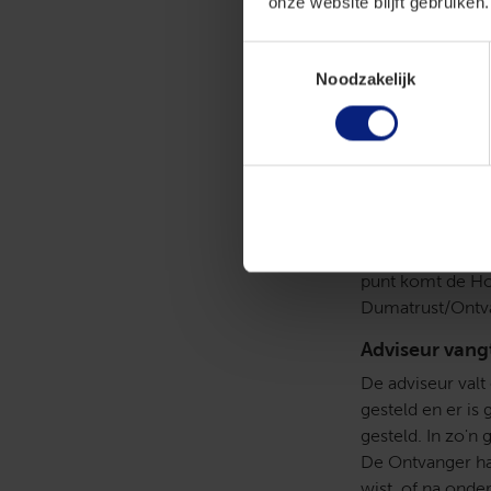
onze website blijft gebruiken.
verschuldigdheid
verrekend, maar 
Toestemmingsselectie
onmiskenbaar onj
Noodzakelijk
schadevergoedin
Ommezwaai bi
De Hoge Raad zet
belastingschuld 
rechter betwisten
Ontvanger en ee
punt komt de Hog
Dumatrust/Ontv
Adviseur vang
De adviseur valt
gesteld en er is
gesteld. In zo'n
De Ontvanger han
wist, of na onde