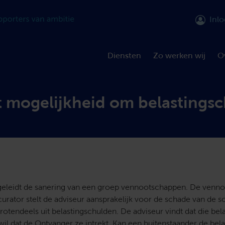
Inl
Diensten
Zo werken wij
O
 mogelijkheid om belastingsc
geleidt de sanering van een groep vennootschappen. De venn
 curator stelt de adviseur aansprakelijk voor de schade van de s
rotendeels uit belastingschulden. De adviseur vindt dat die be
wil dat de Ontvanger ze intrekt. Kan een buitenstaander de bel