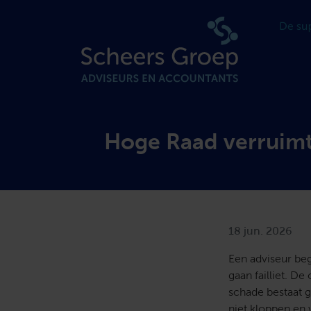
Hoge Raad verruimt
18 jun. 2026
Een adviseur be
gaan failliet. De
schade bestaat g
niet kloppen en 