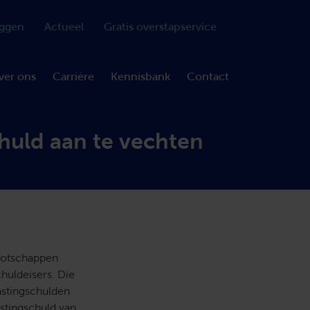
oggen
Actueel
Gratis overstapservice
ver ons
Carrière
Kennisbank
Contact
huld aan te vechten
ootschappen
chuldeisers. Die
lastingschulden
astingschuld van