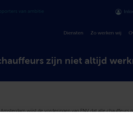
Inl
Diensten
Zo werken wij
O
hauffeurs zijn niet altijd we
 Amsterdam wijst de vorderingen van FNV dat alle chauffeurs 
ber werknemer zijn af. Het hof oordeelt dat de zes chauffeurs 
ijde van Uber mee procedeerden, zelfstandig ondernemer en
ie hierbij onder meer van belang zijn: de hoogte van de investe