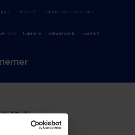
oggen
Actueel
Gratis overstapservice
ver ons
Carrière
Kennisbank
Contact
rknemer
of groepen van
die in hoger
 geen werknemer
ringen die de