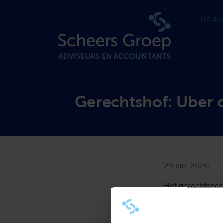
Gerechtshof: Uber c
29 jan. 2026
Het gerechtshof
chauffeurs van U
beroep aan de z
zijn. Factoren d