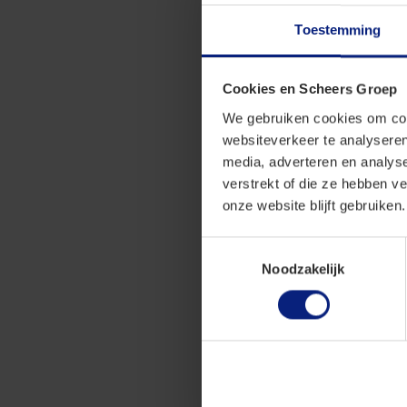
chauffeurs deden
Toestemming
werken, de strat
verdiensten, en 
verder dat het w
Cookies en Scheers Groep
arbeidsovereenko
We gebruiken cookies om cont
groepen van chau
websiteverkeer te analyseren
media, adverteren en analys
De rechtbank bes
verstrekt of die ze hebben v
hoger beroep. In
onze website blijft gebruiken.
Raad. Die hadde
arbeidsrelatie e
Toestemmingsselectie
stellen. De Hoge
Noodzakelijk
aanbrengen in d
ondernemerschap
anders te kwalif
werkzaamheden v
over de kwalifi
daarvoor te vee
bepaalde (groepe