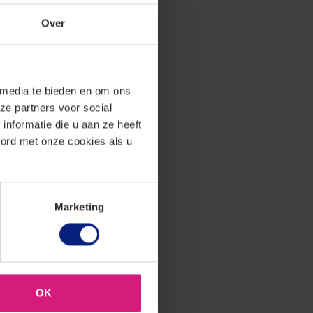
ippen waarop ze
Over
horende
 hof overweegt
asis van een
e chauffeurs of
 media te bieden en om ons
ze partners voor social
nformatie die u aan ze heeft
p ging Uber in
oord met onze cookies als u
 aan de Hoge
ficatie van een
en vast te
e heeft willen
Marketing
dt voor
ene werkende
meen oordeel
epen) werkenden
OK
even voor
aak tot