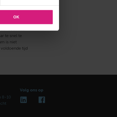
ersfaciliteiten,
OK
meer door haar
r te snel te
m is niet
 voldoende tijd
Volg ons op
n 8-10
icht