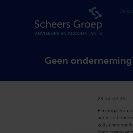
Geen onderneming? 
28 mei 2026
Een yogalerares s
verlies uit ond
zelfstandigenaft
geen kosten of b