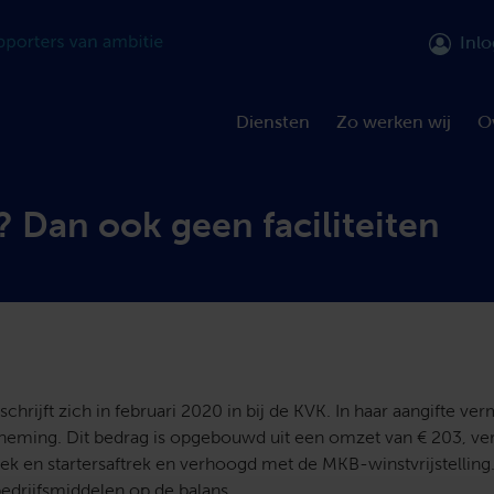
Inl
Diensten
Zo werken wij
O
Dan ook geen faciliteiten
chrijft zich in februari 2020 in bij de KVK. In haar aangifte ver
erneming. Dit bedrag is opgebouwd uit een omzet van € 203, v
rek en startersaftrek en verhoogd met de MKB-winstvrijstelling.
edrijfsmiddelen op de balans.