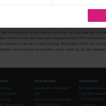
g. Daarom komt de vrouw niet in aanmerking voor de ondernem
digenaftrek.
at de inspecteur het zorgvuldigheidsbeginsel schendt, onder 
p het versoepelde urencriterium en door de uitspraak op bezwaa
eur heeft echter niet onzorgvuldig gehandeld. Het urencriteriu
geen sprake is van een onderneming. Bovendien heeft de vrouw
ende informatie te verstrekken, maar heeft zij dit niet gedaan.
mond
Hoensbroek
Maastricht
nberg 1
Juliana Bernhardlaan
St. Hubertuslaa
GZ Herten
120
6211 KD Maastr
us 259
6432 GX Hoensbroek
T 0436049270
 AG Roermond
T 0455750247
E-mail ons