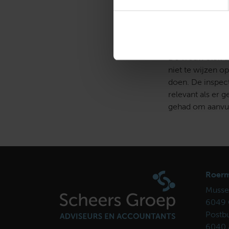
winstverwachtin
zoals de zelfstan
Urencriterium
De vrouw stelt d
niet te wijzen o
doen. De inspect
relevant als er 
gehad om aanvull
Roer
Musse
6049 
Postb
6040