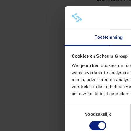
Correctie doo
De inspecteur m
de ondernemersf
verklaard. Ook 
Toestemming
Winst uit on
Een onderneming
Cookies en Scheers Groep
het maatschappel
We gebruiken cookies om cont
voordeel ook red
websiteverkeer te analyseren
meer gekeken na
media, adverteren en analys
ondernemersrisi
verstrekt of die ze hebben v
de bekendheid n
onze website blijft gebruiken.
Geen objecti
Toestemmingsselectie
De lerares maakt
Noodzakelijk
marginaal en er 
ronde getallen en
bedrijfsplan of r