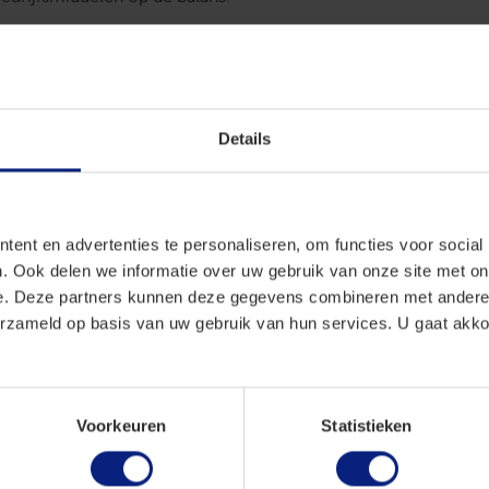
r de inspecteur
erkt de omzet van € 203 aan als resultaat uit overige werkza
aciliteiten niet toe. De vrouw maakt bezwaar, maar dit word
de rechtbank verklaart haar beroep ongegrond.
Details
derneming
 vereist een duurzame organisatie van arbeid en kapitaal die
ijk verkeer met het oogmerk om voordeel te behalen. Cruciaal
ent en advertenties te personaliseren, om functies voor social
elijkerwijs te verwachten moet zijn. Bij de beoordeling hierv
. Ook delen we informatie over uw gebruik van onze site met on
ar de duurzaamheid en omvang van de werkzaamheden, de bes
e. Deze partners kunnen deze gegevens combineren met andere i
co, de omvang van inkomsten en investeringen, het aantal op
erzameld op basis van uw gebruik van hun services. U gaat akk
aar buiten.
eve winstverwachting
 niet aannemelijk dat zij een onderneming drijft. De omzet (va
Voorkeuren
Statistieken
zijn geen kosten of investeringen vermeld. Haar urenoverzicht
 veel activiteiten zijn als vrijwilligerswerk omschreven. Er is 
ealistisch doel. Ook uit de aangiften van latere jaren blijkt geen 