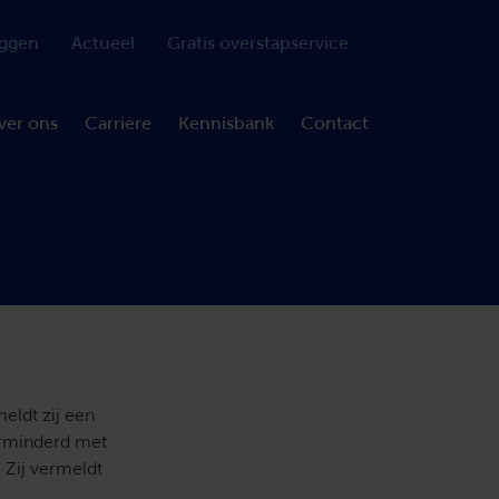
oggen
Actueel
Gratis overstapservice
ver ons
Carrière
Kennisbank
Contact
meldt zij een
erminderd met
 Zij vermeldt