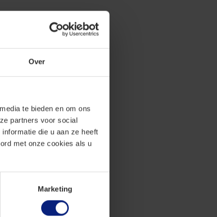
amheden en past
t ongegrond
Over
 deelneemt aan
 is dat dit
 media te bieden en om ons
an wordt onder
ze partners voor social
chikbare tijd,
nformatie die u aan ze heeft
drachtgevers en
oord met onze cookies als u
n € 203) is
Marketing
en bestaan uit
geen kenbaar
redelijke