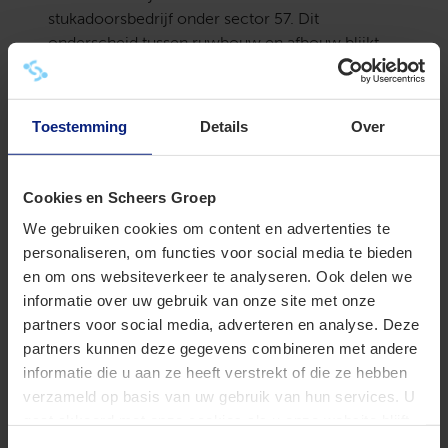
stukadoorsbedrijf onder sector 57. Dit
onderscheid tussen ruwbouw en afbouw blijkt
een belangrijk criterium.
Stofferen van plafonds
Toestemming
Details
Over
De werkgever plaatst spanplafonds: plafonds van
gespannen kunststofdoek onder bestaande
plafonds. Dat is geen ruwbouw. Het hof ziet juist
Cookies en Scheers Groep
overeenkomst met het
We gebruiken cookies om content en advertenties te
woningstoffeerdersbedrijf. De werkgever
personaliseren, om functies voor social media te bieden
bekleedt immers ruimten, in het bijzonder
en om ons websiteverkeer te analyseren. Ook delen we
plafonds, met een stof, in dit geval kunststof. De
informatie over uw gebruik van onze site met onze
indeling bij sector 17 is daarom terecht.
partners voor social media, adverteren en analyse. Deze
Cao niet van belang
partners kunnen deze gegevens combineren met andere
informatie die u aan ze heeft verstrekt of die ze hebben
De werkgever voert aan dat hij onder de cao
verzameld op basis van uw gebruik van hun services. U
afbouw valt. Het hof passeert dit argument. Bij
gaat akkoord met onze cookies als u onze website blijft
de sectorindeling is niet van belang onder welke
gebruiken.
cao de werkgever valt. Het gaat uitsluitend om