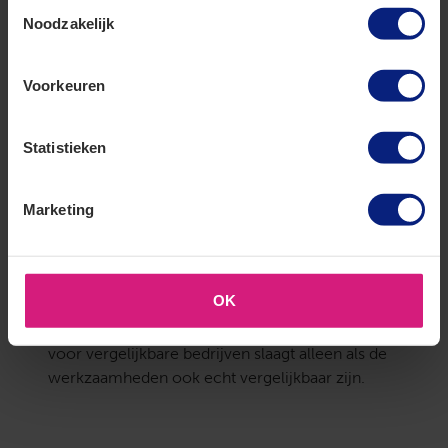
Toestemmingsselectie
de aard van de werkzaamheden. Dit is een
Noodzakelijk
belangrijk punt voor werkgevers die denken dat
hun cao-indeling automatisch ook hun
Voorkeuren
sectorindeling bepaalt. Dat is niet zo.
En systeemplafonds dan?
Statistieken
De werkgever beroept zich ook nog op het
gelijkheidsbeginsel. De Belastingdienst hanteert
Marketing
beleid waarin systeemplafonds wél bij de bouw
worden ingedeeld. Waarom spanplafonds dan
niet? Het hof oordeelt dat spanplafonds en
systeemplafonds verschillende systemen zijn
OK
met verschillende werkzaamheden. Van gelijke
gevallen is geen sprake. Een beroep op beleid
voor vergelijkbare bedrijven slaagt alleen als de
werkzaamheden ook echt vergelijkbaar zijn.