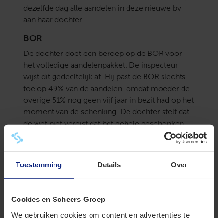
dezelfde dag alle aandelen in deze nieuwe bv
aan haar dochter.
BOR
De dochter doet een beroep op de BOR voor
het volledige aandelenpakket. De inspecteur
wijst dit gedeeltelijk af. Hij past de BOR slechts
toe op 49% van de aandelen, omdat moeder de
overige 51% nog geen vijf jaar in bezit had op het
moment van de schenking. De dochter stelt dat
de wet niet vereist dat het gehele geschonken
pakket vijf jaar in bezit moet zijn geweest.
Daarnaast beroept zij zich op het doel en de
strekking van de BOR: moeder verkreeg de 51%
Toestemming
Details
Over
immers krachtens erfrecht van vader, die de
aandelen zelf decennialang hield.
Cookies en Scheers Groep
Bezitseis
We gebruiken cookies om content en advertenties te
Het hof oordeelt dat de tekst van de wet duidelijk