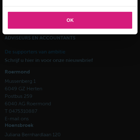
OK
Schrijf u hier in voor onze nieuwsbrief
Roermond
Mussenberg 1
6049 GZ Herten
Postbus 259
6040 AG Roermond
T 0475310887
E-mail ons
Hoensbroek
Juliana Bernhardlaan 120