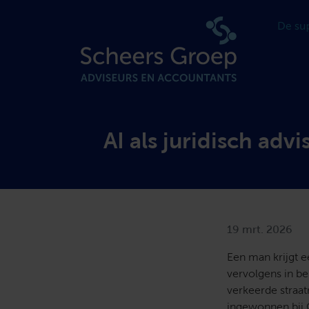
AI als juridisch adv
19 mrt. 2026
Een man krijgt e
vervolgens in be
verkeerde straat
ingewonnen bij C