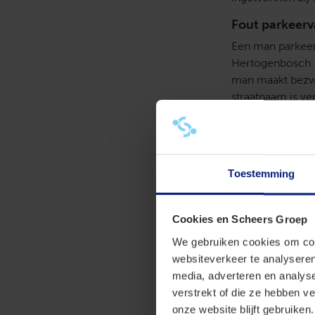
Fout parkeerv
Een man parkeert
Hertogenbosch. E
man maakt bezwa
straatnaam is ve
automatisch de di
en gaat in beroe
onvoldoende feit
Toestemming
Hallucinerend
De rechtbank hee
andere generatie
Cookies en Scheers Groep
van rechtbank A
We gebruiken cookies om cont
nummer betreft e
websiteverkeer te analyseren
van de rechtban
media, adverteren en analys
parkeerbelasting
verstrekt of die ze hebben v
bij het aanhale
onze website blijft gebruiken.