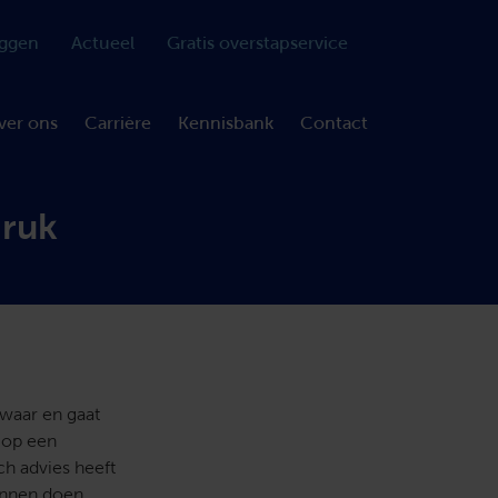
oggen
Actueel
Gratis overstapservice
ver ons
Carrière
Kennisbank
Contact
druk
zwaar en gaat
t op een
ch advies heeft
kunnen doen.