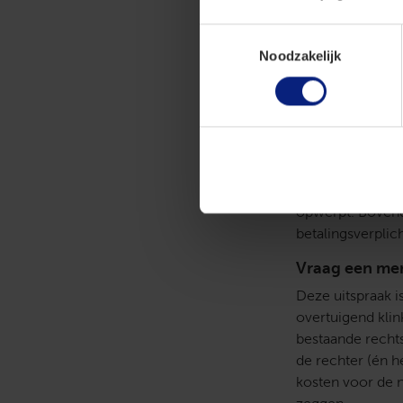
verteld dat proc
bespaard.
Toestemmingsselectie
Zo formalistisc
Noodzakelijk
De rechtbank ma
dient ertoe dat d
voegde zelf een 
met de registrat
aanslag te verni
door begroeiing.
opwerpt. Bovend
betalingsverplic
Vraag een me
Deze uitspraak i
overtuigend klin
bestaande rechts
de rechter (én h
kosten voor de n