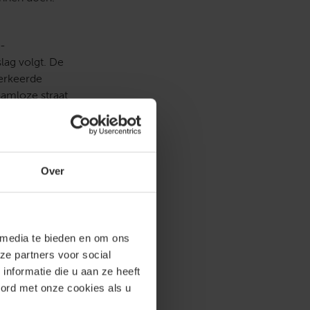
s-
lag volgt. De
verkeerde
aamloze straat
r niet bij zitten
wegens
Over
j ChatGPT of een
ar een uitspraak
et ECLI-
 media te bieden en om ons
e zaak. Ook is
ze partners voor social
d die over een
nformatie die u aan ze heeft
g 'hallucineert'
oord met onze cookies als u
dan had deze hem