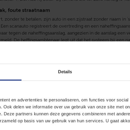
ak, foute straatnaam
, zonder te betalen, zijn auto in een zijstraat zonder naam in '
en scanauto registreert de overtreding en een naheffingsaans
ar tegen de naheffingsaanslag, aangezien in de aanslag een 
rmeld. De heffingsambtenaar legt uit dat het systeem bij een n
chtstbijzijnde straat met een naam selecteert. De man laat het e
p. Hij vindt dat de naheffingsaanslag moet worden vernietigd 
elijke grondslag.
Details
e AI
ft de indruk dat de man juridisch advies heeft ingewonnen bi
ve AI. Een sterke aanwijzing hiervoor is dat de man verwijst na
msterdam van 18 augustus 2022. Deze uitspraak bestaat niet. H
ent en advertenties te personaliseren, om functies voor social
en niet-gepubliceerde uitspraak van 20 juli 2022 in een civiel
. Ook delen we informatie over uw gebruik van onze site met on
k Amsterdam geen uitspraak van 18 augustus 2022 gepubliceer
e. Deze partners kunnen deze gegevens combineren met andere i
zaak gaat. De rechtbank overweegt dat generatieve AI regelmati
erzameld op basis van uw gebruik van hun services. U gaat akk
n van rechtspraak. Had de man een deskundige geraadpleegd, 