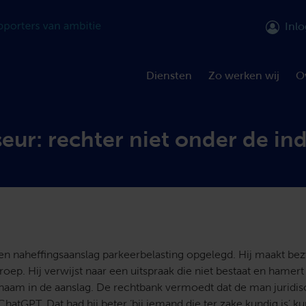
Inl
Diensten
Zo werken wij
O
iseur: rechter niet onder de in
en naheffingsaanslag parkeerbelasting opgelegd. Hij maakt be
roep. Hij verwijst naar een uitspraak die niet bestaat en hamer
naam in de aanslag. De rechtbank vermoedt dat de man juridis
hatGPT. Dat had hij beter ‘bij iemand die ter zake kundig is’ 