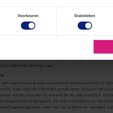
ederen zinloos was. Dit had hem zowel de naheffingsaanslag als
h zit het recht niet in elkaar
Voorkeuren
Statistieken
akt korte metten met de argumenten van de man. De straat
uidelijk is waar het voertuig stond. Dat was de man kristalhelder
kaartje bij zijn beroepschrift met de exacte locatie. Die kwam
ie van de heffingsambtenaar. Een verkeerde straatnaam is dus 
etigen. De man voert verder aan dat het parkeerbord niet goed
 De rechtbank acht het opvallend dat hij dit argument pas in laa
ien stonden er zoneborden langs de toegangswegen, waardo
hting voldoende duidelijk was.
ns
s een waarschuwing voor wie juridisch advies inwint bij AI. Gen
kende, maar onjuiste informatie produceren, inclusief verwijzi
praak. Advies inwinnen bij iemand die ter zake kundig is, sche
et schaamrood op de kaken). De man in kwestie is nu niet allee
aheffingsaanslag kwijt, maar ook het griffierecht. Leergeld, z